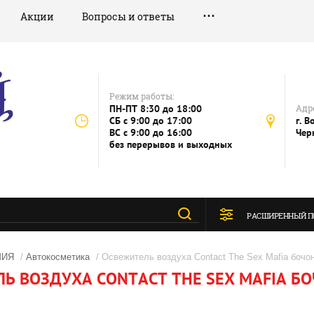
Акции
Вопросы и ответы
Режим работы:
ПН-ПТ 8:30 до 18:00
Адре
СБ c 9:00 до 17:00
г. В
ВС c 9:00 до 16:00
Чер
без перерывов и выходных
РАСШИРЕННЫЙ П
МИЯ
/
Автокосметика
/ Освежитель воздуха Contact The Sex Mafia бочо
Ь ВОЗДУХА CONTACT THE SEX MAFIA Б