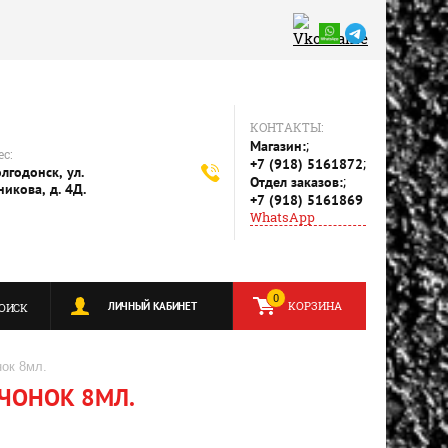
КОНТАКТЫ:
;
Магазин:
с:
;
+7 (918) 5161872
олгодонск, ул.
;
Отдел заказов:
никова, д. 4Д.
+7 (918) 5161869
WhatsApp
0
КОРЗИНА
ЛИЧНЫЙ КАБИНЕТ
ОИСК
нок 8мл.
ОЧОНОК 8МЛ.