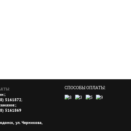
СПОСОБЫ ОПЛАТЫ:
АКТЫ:
;
ин:
;
18) 5161872
;
заказов:
18) 5161869
годонск, ул. Черникова,