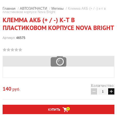
Главная
/
АВТОЗАПЧАСТИ
/
Метизы
/ Клемма АКБ (+ / -) к-т в
пластиковом корпусе Nova Bright
КЛЕММА АКБ (+ / -) К-Т В
ПЛАСТИКОВОМ КОРПУСЕ NOVA BRIGHT
Артикул:
46575
Количество:
140
руб.
−
+
КУПИТЬ