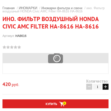
Главная
/
ИНОМАРКИ
/
Иномарки фильтра и свечи
/ ино. Фильтр
воздушный HONDA Civic AMC Filter HA-8616 HA-8616
ИНО. ФИЛЬТР ВОЗДУШНЫЙ HONDA
CIVIC AMC FILTER HA-8616 HA-8616
Артикул:
HA8616
Количество:
420
руб.
−
+
КУПИТЬ