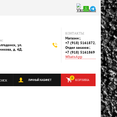
КОНТАКТЫ:
;
Магазин:
с:
;
+7 (918) 5161872
олгодонск, ул.
;
Отдел заказов:
никова, д. 4Д.
+7 (918) 5161869
WhatsApp
0
КОРЗИНА
ЛИЧНЫЙ КАБИНЕТ
ОИСК