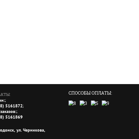
СПОСОБЫ ОПЛАТЫ:
АКТЫ:
;
ин:
;
18) 5161872
;
заказов:
18) 5161869
годонск, ул. Черникова,