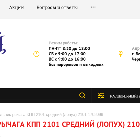
Акции
Вопросы и ответы
Режим работы:
ПН-ПТ 8:30 до 18:00
Адре
СБ c 9:00 до 17:00
г. В
ВС c 9:00 до 16:00
Чер
без перерывов и выходных
РАСШИРЕННЫЙ П
льник рычага КПП 2101 средний (лопух) 2101-1703099
ЫЧАГА КПП 2101 СРЕДНИЙ (ЛОПУХ) 21
9