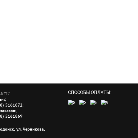
СПОСОБЫ ОПЛАТЫ:
АКТЫ:
;
ин:
;
18) 5161872
;
заказов:
18) 5161869
годонск, ул. Черникова,