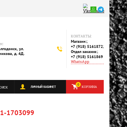
КОНТАКТЫ:
;
Магазин:
с:
;
+7 (918) 5161872
олгодонск, ул.
;
Отдел заказов:
никова, д. 4Д.
+7 (918) 5161869
WhatsApp
0
КОРЗИНА
ЛИЧНЫЙ КАБИНЕТ
ОИСК
01-1703099