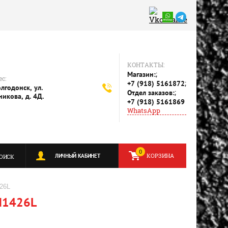
КОНТАКТЫ:
;
Магазин:
с:
;
+7 (918) 5161872
олгодонск, ул.
;
Отдел заказов:
никова, д. 4Д.
+7 (918) 5161869
WhatsApp
0
КОРЗИНА
ЛИЧНЫЙ КАБИНЕТ
ОИСК
26L
N1426L