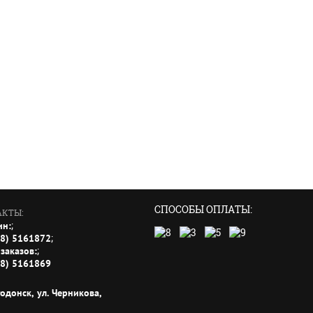
СПОСОБЫ ОПЛАТЫ:
АКТЫ:
;
ин:
;
18) 5161872
;
заказов:
18) 5161869
годонск, ул. Черникова,